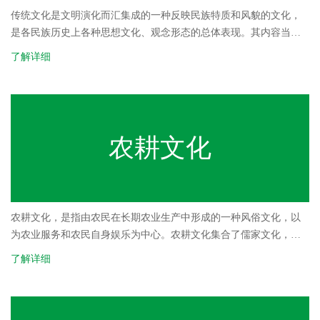
传统文化是文明演化而汇集成的一种反映民族特质和风貌的文化，
是各民族历史上各种思想文化、观念形态的总体表现。其内容当为
历代存在过的种种物质的、制度的和精神的文化实体和文化意识。
了解详细
它是对应于当代文化和外来文化的一种统称。
农耕文化
农耕文化，是指由农民在长期农业生产中形成的一种风俗文化，以
为农业服务和农民自身娱乐为中心。农耕文化集合了儒家文化，及
各类宗教文化为一体，形成了自己独特文化内容和特征，其主体包
了解详细
括语言、戏剧、民歌、风俗及各类祭祀活动等，是中国存在最为广
泛的文化类型。