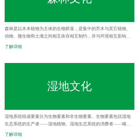
和根节（即莲子与藕）不仅可以食用，而且甘甜清香，味美可口。
渐渐地，“荷花”这一人类生存的粮食来源便深深地
森林是以木本植物为主体的生物群落，是集中的乔木与其它植物、
动物、微生物和土壤之间相互依存相互制约，并与环境相互影响，
从而形成的一个生态系统的总体。它具有丰富的物种，复杂的结
了解详细
构，多种多样的功能。森林被誉为"地球之肺"。
湿地文化
湿地系统组成要素分为生物要素和非生物要素。生物要素包括湿地
生态系统的生产者——湿地植物、湿地生态系统的消费者——哺乳
类、两栖类和爬行类以及各种水生动物及底栖无脊椎动物等、湿地
了解详细
生态系统的分解者——湿地微生物；非生物要素包括水、土壤、气