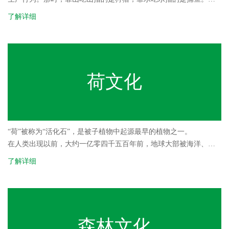
者说，先人以水域为依托、利用水生生物的自然繁衍和生命力，通
了解详细
过劳动获取水产品，我们称之为渔业。勤劳朴实的先祖，不仅创造
了丰富的物质文明，而且还创造了灿烂的渔文化。
渔猎生产经历了木石击鱼，徒手捕捉、棒打石击，作栅拦截、围堰
竭泽，钩钓矢射、叉刺网捞、镖投笼卡和舟桨驱取的过程，渔业成
为人类最早的经济形态之一。随着人类对鱼类习性和捕捞技术的了
荷文化
解，从简单到逐渐复杂的生产中，渔文化的积累和发展也相应随之
而来。
“荷”被称为“活化石”，是被子植物中起源最早的植物之一。
在人类出现以前，大约一亿零四千五百年前，地球大部被海洋、湖
泊及沼泽覆盖。当时，气候恶劣，灾害频繁没有动物，大部分植物
了解详细
被淘汰，只有少数生命力极强的野生植物生长在这个贫瘠的地球
上。其中，有一种今天我们称为“荷花”的水生植物，经受住了大自然
的考验，在我国的阿穆尔河（今黑龙江）、黄河、长江流域及北半
球的沼泽湖泊中顽强地生存下来。大约过了九千年，原始人类开始
出现。人类为了生存，采集野果充饥，不久便发现这种“荷花”的野果
森林文化