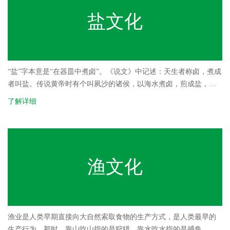
盐文化
“盐”字本意是“在器皿中煮卤”。《说文》中记述：天生者称卤，煮成
者叫盐。传说黄帝时有个叫夙沙的诸侯，以海水煮卤，煎成盐，颜
色有青、黄、白、黑、紫五样。中国人大约在神农氏（炎帝）与黄
了解详细
帝的时期开始煮盐。中国古时的盐是用海水煮出来。20世纪50年代
福建有文物出土，其中有煎盐器具，证明了仰韶时期（公元前5000
年～前3000年）古人已学会煎煮海盐。根据以上资料和实物佐证，
在中国，盐起源的时间远在五千年前的炎黄时代，发明人夙沙氏是
海水制盐用火煎煮之鼻祖，后世尊崇其为“盐宗”。在宋朝以前，在河
渔文化
东解州安邑县东南十里，就修建了专为祭祀“盐宗”的庙宇。清同治年
间，盐运使乔松年在泰州修建“盐宗庙”，庙中供奉在主位的即是煮海
为盐的夙沙氏，商周之际运输卤盐的胶鬲、春秋时在齐国实行“盐政
官营”的管仲，置于陪祭的地位。
渔业是人类早期直接向大自然索取食物的生产方式，是人类最早的
生产行为。那时，靠山吃山指的是狩猎，靠水吃水指的是捕鱼。或