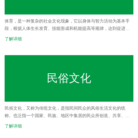
体育，是一种复杂的社会文化现象，它以身体与智力活动为基本手
段，根据人体生长发育、技能形成和机能提高等规律，达到促进全
面发育、提高身体素质与全面教育水平、增强体质与提高运动能
了解详细
力、改善生活方式与提高生活质量的一种有意识、有目的、有组织
的社会活动。
民俗文化
民俗文化，又称为传统文化，是指民间民众的风俗生活文化的统
称。也泛指一个国家、民族、地区中集居的民众所创造、共享、传
承的风俗生活习惯。是在普通人民群众（相对于官方）的生产生活
了解详细
过程中所形成的一系列非物质的东西，民俗及民众的日常生活。