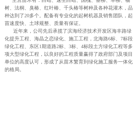
主营苗木有：白蜡、速生白蜡、国槐、垂柳、旱柳、榆
树、法桐、臭椿、红叶椿、千头椿等树种及各种花灌木，品
种达到了20多个。配备有专业化的起树机器及销售团队，起
苗速度快、土球规整、质量有保证。
近年来，公司先后承揽了滨海经济技术开发区海丰路绿
化提升工程、海晶之恋绿化、施工工程，北海路6标、7标段
绿化工程、东区1期道路2标、3标、4标段土方绿化工程等多
项大型绿化工程，以良好的工程质量赢得了政府部门及项目
单位的高度认可，形成了从苗木繁育到绿化施工服务一体化
的格局。